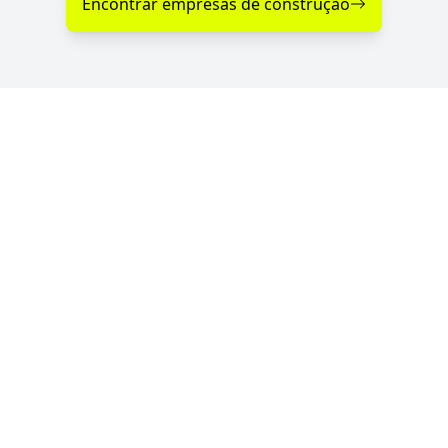
Encontrar empresas de construção
Diferenciais nos Serviços
de Construção em Alegrete
- RS
Se você procura empresas de construção com
serviços de qualidade, profissionalismo e atendimento
especializado, o Portal RS da Construção conecta você
às melhores opções da região. Com parceiras
verificadas e de confiança, garantimos serviços de
construção de qualidade sempre perto de você —
para qualquer tipo de projeto.