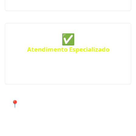
✅
Atendimento Especializado
Precisa de um projeto específico? Conte com nossos
serviços especializados para atender suas
necessidades em Alegrete e região.
📍 Atendimento de qualidade em
Alegrete e cidades próximas.
Encontre agora mesmo uma empresa de construção
confiável perto de você!