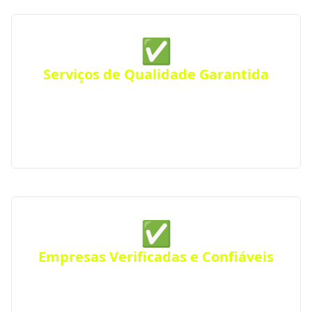
✅
Serviços de Qualidade Garantida
Conte com empresas que oferecem serviços de alta
qualidade, com atendimento personalizado para
residências, comércios ou empresas. Atendimento
eficiente em toda a região.
✅
Empresas Verificadas e Confiáveis
Todas as empresas parceiras são verificadas quanto
a sua qualidade e experiência, seguindo rigorosos
padrões de excelência e profissionalismo.