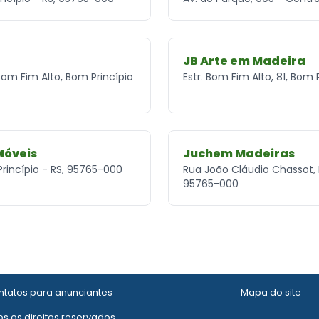
JB Arte em Madeira
om Fim Alto, Bom Princípio
Estr. Bom Fim Alto, 81, Bom
Móveis
Juchem Madeiras
Princípio - RS, 95765-000
Rua João Cláudio Chassot, E
95765-000
tatos para anunciantes
Mapa do site
s os direitos reservados.