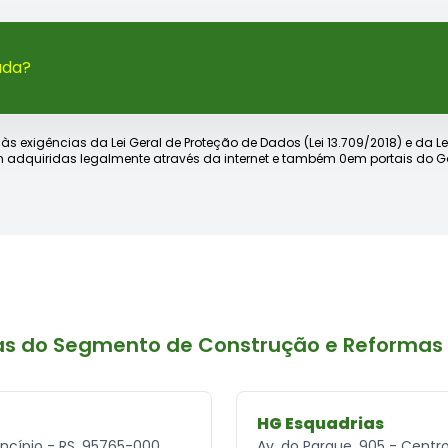
ada?
xigências da Lei Geral de Proteção de Dados (Lei 13.709/2018) e da Lei d
 adquiridas legalmente através da internet e também 0em portais do Go
as do Segmento de Construção e Reformas 
HG Esquadrias
rincípio - RS, 95765-000
Av. do Parque, 905 - Centr