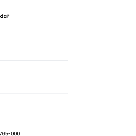
tda?
95765-000