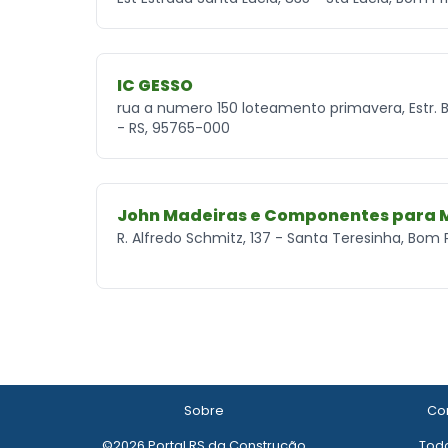
IC GESSO
rua a numero 150 loteamento primavera, Estr. B
- RS, 95765-000
John Madeiras e Componentes para 
R. Alfredo Schmitz, 137 - Santa Teresinha, Bom 
Sobre
Con
©2026 Portal RS da Construção
Todo