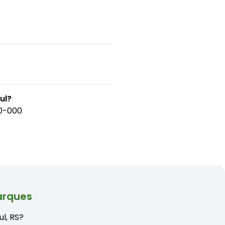
ul?
70-000
arques
l, RS?