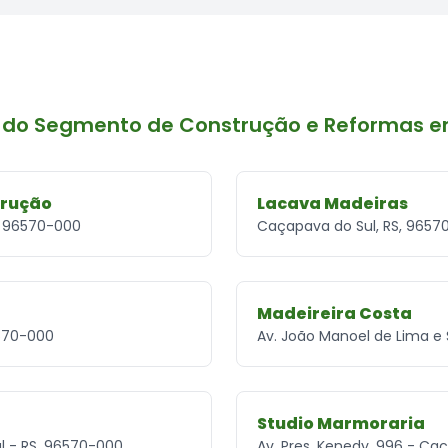
 do Segmento de Construção e Reformas 
trução
Lacava Madeiras
, 96570-000
Caçapava do Sul, RS, 9657
Madeireira Costa
6570-000
Av. João Manoel de Lima e 
Studio Marmoraria
ul - RS, 96570-000
Av. Pres. Kenedy, 996 - Ca