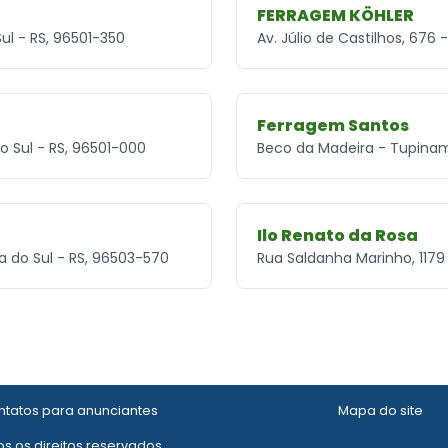
FERRAGEM KÖHLER
ul - RS, 96501-350
Av. Júlio de Castilhos, 676
Ferragem Santos
do Sul - RS, 96501-000
Beco da Madeira - Tupinam
Ilo Renato da Rosa
a do Sul - RS, 96503-570
Rua Saldanha Marinho, 1179
tatos para anunciantes
Mapa do site
s os direitos reservados.