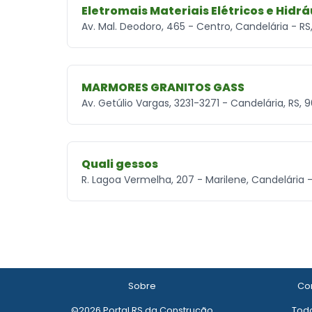
Eletromais Materiais Elétricos e Hidrá
Av. Mal. Deodoro, 465 - Centro, Candelária - R
MARMORES GRANITOS GASS
Av. Getúlio Vargas, 3231-3271 - Candelária, RS,
Quali gessos
R. Lagoa Vermelha, 207 - Marilene, Candelária 
Sobre
Con
©2026 Portal RS da Construção
Todo