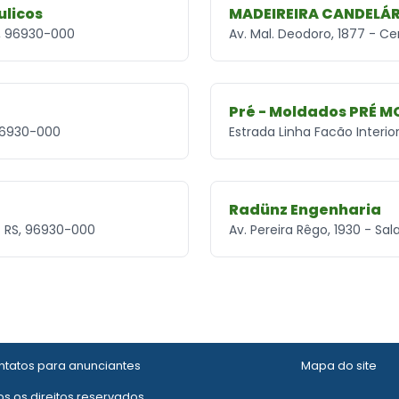
ulicos
MADEIREIRA CANDELÁR
S, 96930-000
Av. Mal. Deodoro, 1877 - C
Pré - Moldados PRÉ M
 96930-000
Estrada Linha Facão Interio
Radünz Engenharia
- RS, 96930-000
Av. Pereira Rêgo, 1930 - Sa
tatos para anunciantes
Mapa do site
s os direitos reservados.