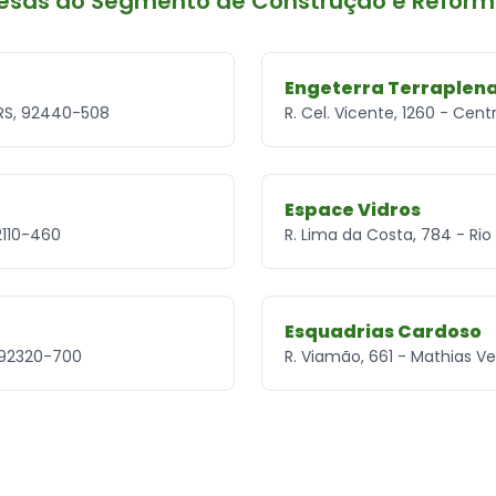
resas do Segmento de Construção e Refor
Engeterra Terraplen
- RS, 92440-508
R. Cel. Vicente, 1260 - Cen
Espace Vidros
2110-460
R. Lima da Costa, 784 - Ri
Esquadrias Cardoso
, 92320-700
R. Viamão, 661 - Mathias V