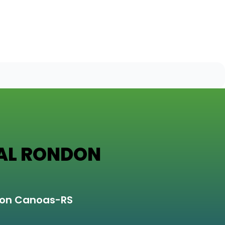
AL RONDON
don Canoas-RS