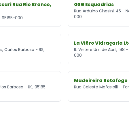
cari Rua Rio Branco,
GSG Esquadrias
Rua Arduino Chesini, 45 - N
000
S, 95185-000
La Viêro Vidraçaria L
 Carlos Barbosa - RS,
R. Vinte e Um de Abril, 198 
000
Madeireira Botafogo
rlos Barbosa - RS, 95185-
Rua Celeste Mafasiolli - To