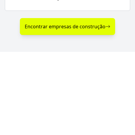
Encontrar empresas de construção
Diferenciais nos Serviços
de Construção em
Constantina - RS
Se você procura empresas de construção com
serviços de qualidade, profissionalismo e atendimento
especializado, o Portal RS da Construção conecta você
às melhores opções da região. Com parceiras
verificadas e de confiança, garantimos serviços de