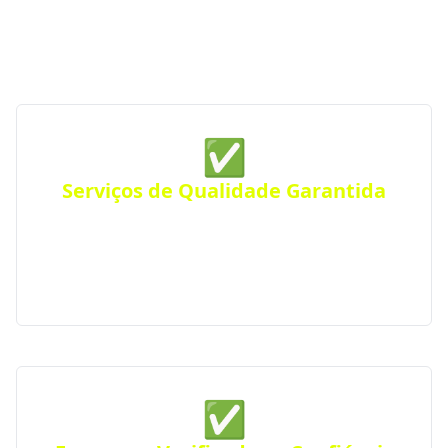
construção de qualidade sempre perto de você —
para qualquer tipo de projeto.
✅
Serviços de Qualidade Garantida
Conte com empresas que oferecem serviços de alta
qualidade, com atendimento personalizado para
residências, comércios ou empresas. Atendimento
eficiente em toda a região.
✅