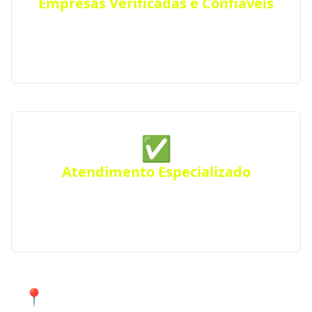
Empresas Verificadas e Confiáveis
Todas as empresas parceiras são verificadas quanto
a sua qualidade e experiência, seguindo rigorosos
padrões de excelência e profissionalismo.
✅
Atendimento Especializado
Precisa de um projeto específico? Conte com nossos
serviços especializados para atender suas
necessidades em Constantina e região.
📍 Atendimento de qualidade em