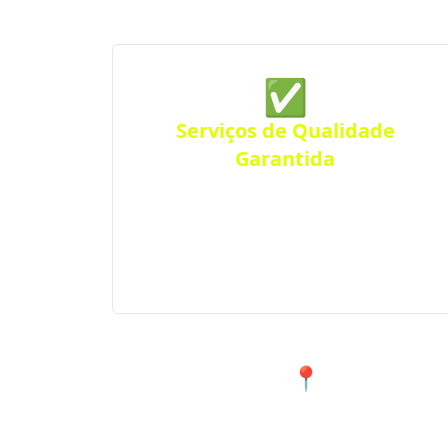
✅
Serviços de Qualidade
Garantida
Conte com empresas que oferecem
serviços de alta qualidade, com
atendimento personalizado para
residências, comércios ou empresas.
Atendimento eficiente em toda a região.
📍 Atendiment
Encontre