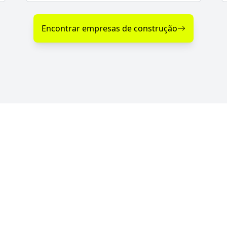
Encontrar empresas de construção
s Serviços de Construção em Co
 com serviços de qualidade, profissionalismo e ate
ções da região. Com parceiras verificadas e de conf
de você — para qualquer tipo de projeto.