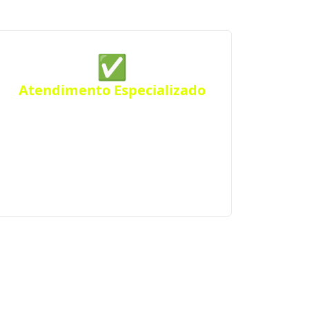
✅
Atendimento Especializado
Precisa de um projeto específico? Conte
com nossos serviços especializados para
atender suas necessidades em Coronel
Pilar e região.
ades próximas.
 de você!