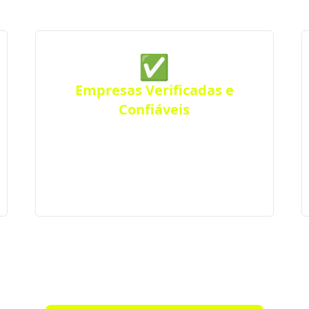
✅
Empresas Verificadas e
Confiáveis
Todas as empresas parceiras são
verificadas quanto a sua qualidade e
experiência, seguindo rigorosos padrões
de excelência e profissionalismo.
o de qualidade em Coronel Pilar e cid
 agora mesmo uma empresa de construção confiável perto