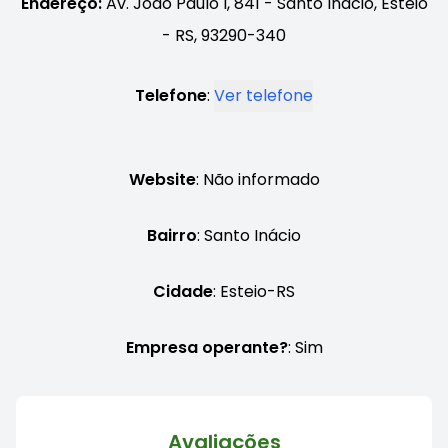
Endereço:
Av. João Paulo I, 841 - Santo Inácio, Esteio
- RS, 93290-340
Telefone
:
Ver telefone
Website
: Não informado
Bairro
: Santo Inácio
Cidade
: Esteio-RS
Empresa operante?
: Sim
Avaliações