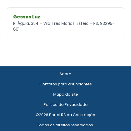
Gessos Luz
R. Águia, 354 - Vila Tres Marias, Esteio - RS, 93295-
601
Sobre
Contatos para anunciantes
Mapa do site
Política de Privacidade
©2026 Portal RS da Construção
Todos os direitos reservados.