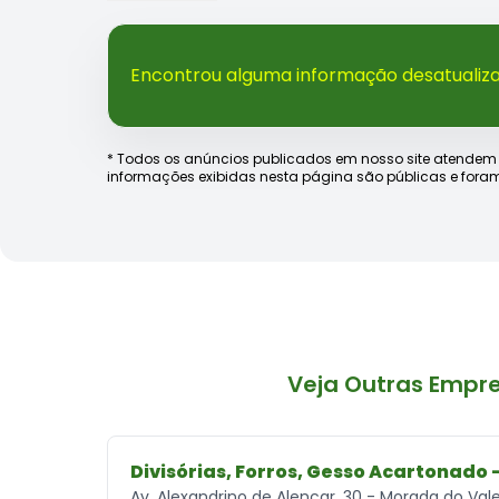
Encontrou alguma informação desatualiz
* Todos os anúncios publicados em nosso site atendem às e
informações exibidas nesta página são públicas e foram
Veja Outras Empr
Divisórias, Forros, Gesso Acartonado 
Av. Alexandrino de Alencar, 30 - Morada do Vale