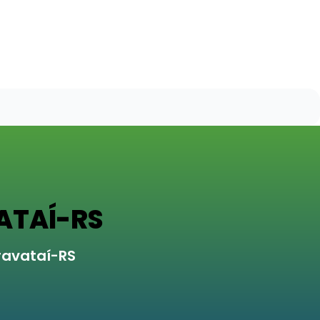
ATAÍ-RS
ravataí-RS