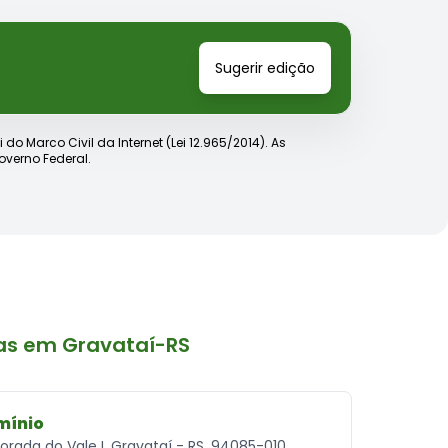
Sugerir edição
o Marco Civil da Internet (Lei 12.965/2014). As
verno Federal.
as em Gravataí-RS
mínio
orada do Vale I, Gravataí - RS, 94085-010