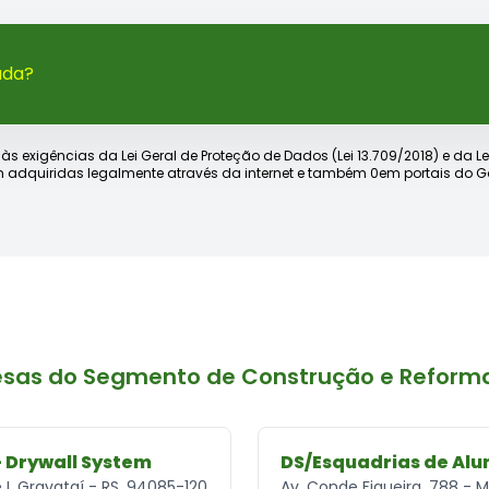
ada?
xigências da Lei Geral de Proteção de Dados (Lei 13.709/2018) e da Lei d
 adquiridas legalmente através da internet e também 0em portais do Go
esas do Segmento de Construção e Reform
- Drywall System
DS/Esquadrias de Alu
 I, Gravataí - RS, 94085-120
Av. Conde Figueira, 788 - M