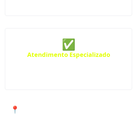
padrões de excelência e profissionalismo.
✅
Atendimento Especializado
Precisa de um projeto específico? Conte com nossos
serviços especializados para atender suas
necessidades em Ilópolis e região.
📍 Atendimento de qualidade em
Ilópolis e cidades próximas.
Encontre agora mesmo uma empresa de construção
confiável perto de você!