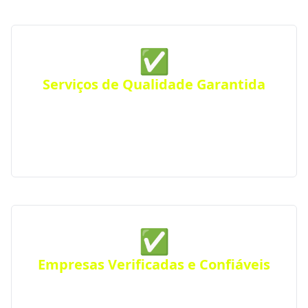
✅
Serviços de Qualidade Garantida
Conte com empresas que oferecem serviços de alta
qualidade, com atendimento personalizado para
residências, comércios ou empresas. Atendimento
eficiente em toda a região.
✅
Empresas Verificadas e Confiáveis
Todas as empresas parceiras são verificadas quanto
a sua qualidade e experiência, seguindo rigorosos