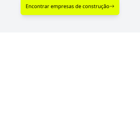
Encontrar empresas de construção
Diferenciais nos Serviços
de Construção em Ilópolis -
RS
Se você procura empresas de construção com
serviços de qualidade, profissionalismo e atendimento
especializado, o Portal RS da Construção conecta você
às melhores opções da região. Com parceiras
verificadas e de confiança, garantimos serviços de
construção de qualidade sempre perto de você —
para qualquer tipo de projeto.