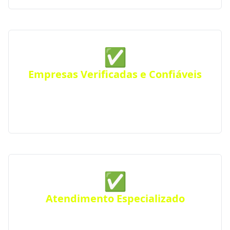
✅
Empresas Verificadas e Confiáveis
Todas as empresas parceiras são verificadas quanto
a sua qualidade e experiência, seguindo rigorosos
padrões de excelência e profissionalismo.
✅
Atendimento Especializado
Precisa de um projeto específico? Conte com nossos
serviços especializados para atender suas