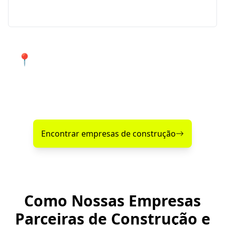
necessidades em Lagoa Vermelha e região.
📍 Atendimento de qualidade em
Lagoa Vermelha e cidades próximas.
Encontre agora mesmo uma empresa de construção
confiável perto de você!
Encontrar empresas de construção
Como Nossas Empresas
Parceiras de Construção e