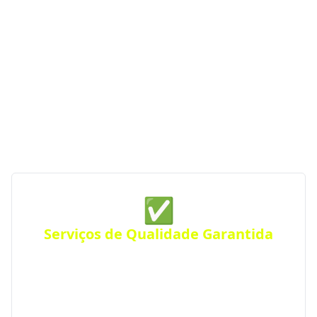
Se você procura empresas de construção com
serviços de qualidade, profissionalismo e atendimento
especializado, o Portal RS da Construção conecta você
às melhores opções da região. Com parceiras
verificadas e de confiança, garantimos serviços de
construção de qualidade sempre perto de você —
para qualquer tipo de projeto.
✅
Serviços de Qualidade Garantida
Conte com empresas que oferecem serviços de alta
qualidade, com atendimento personalizado para
residências, comércios ou empresas. Atendimento
eficiente em toda a região.