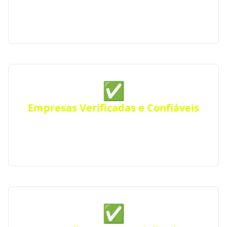
qualidade, com atendimento personalizado para
residências, comércios ou empresas. Atendimento
eficiente em toda a região.
✅
Empresas Verificadas e Confiáveis
Todas as empresas parceiras são verificadas quanto
a sua qualidade e experiência, seguindo rigorosos
padrões de excelência e profissionalismo.
✅