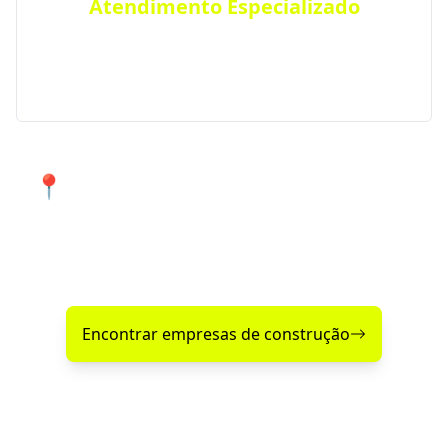
Atendimento Especializado
Precisa de um projeto específico? Conte com nossos
serviços especializados para atender suas
necessidades em Maratá e região.
📍 Atendimento de qualidade em
Maratá e cidades próximas.
Encontre agora mesmo uma empresa de construção
confiável perto de você!
Encontrar empresas de construção