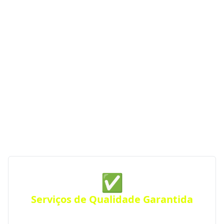
de Construção em Maratá -
RS
Se você procura empresas de construção com
serviços de qualidade, profissionalismo e atendimento
especializado, o Portal RS da Construção conecta você
às melhores opções da região. Com parceiras
verificadas e de confiança, garantimos serviços de
construção de qualidade sempre perto de você —
para qualquer tipo de projeto.
✅
Serviços de Qualidade Garantida
Conte com empresas que oferecem serviços de alta