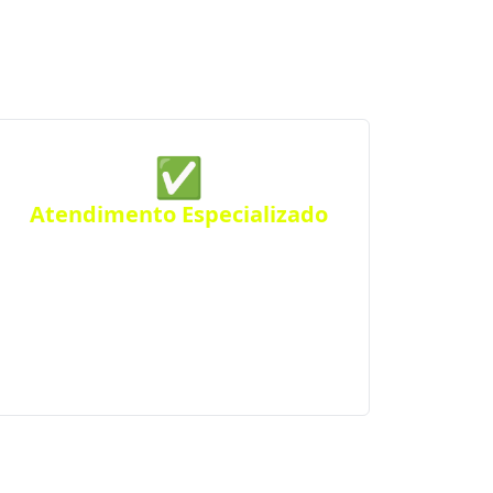
iança, garantimos serviços de
✅
Atendimento Especializado
Precisa de um projeto específico? Conte
com nossos serviços especializados para
atender suas necessidades em Muçum e
região.
s próximas.