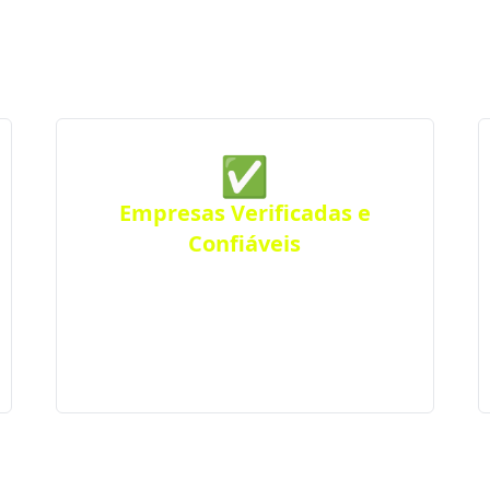
ções da região. Com parceiras verificadas e de conf
de você — para qualquer tipo de projeto.
✅
Empresas Verificadas e
Confiáveis
Todas as empresas parceiras são
verificadas quanto a sua qualidade e
experiência, seguindo rigorosos padrões
de excelência e profissionalismo.
ento de qualidade em Muçum e cidade