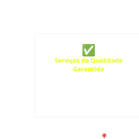
Construção conecta você às melhores op
construção de qualidade sempre perto 
✅
Serviços de Qualidade
Garantida
Conte com empresas que oferecem
serviços de alta qualidade, com
atendimento personalizado para
residências, comércios ou empresas.
Atendimento eficiente em toda a região.
📍 Atendim