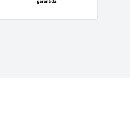
garantida
.
em Muçum - RS
ndimento especializado, o Portal RS da