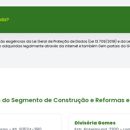
ada?
xigências da Lei Geral de Proteção de Dados (Lei 13.709/2018) e da Lei d
 adquiridas legalmente através da internet e também 0em portais do Go
s do Segmento de Construção e Reformas
Divisória Gomes
urgo - RS, 93534-380
Estr. Rotermund, 2300 - L