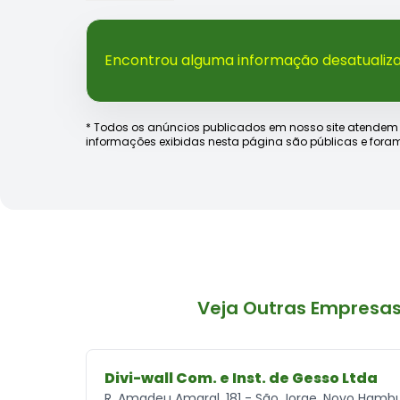
Encontrou alguma informação desatualiz
* Todos os anúncios publicados em nosso site atendem às e
informações exibidas nesta página são públicas e foram
Veja Outras Empresa
Divi-wall Com. e Inst. de Gesso Ltda
R. Amadeu Amaral, 181 - São Jorge, Novo Hamb