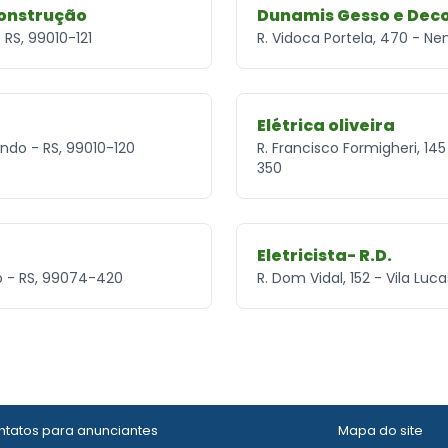
Construção
Dunamis Gesso e Dec
 RS, 99010-121
R. Vidoca Portela, 470 - N
Elétrica oliveira
undo - RS, 99010-120
R. Francisco Formigheri, 14
350
Eletricista- R.D.
do - RS, 99074-420
R. Dom Vidal, 152 - Vila Lu
tatos para anunciantes
Mapa do site