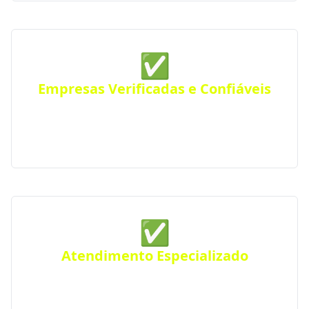
✅
Empresas Verificadas e Confiáveis
Todas as empresas parceiras são verificadas quanto
a sua qualidade e experiência, seguindo rigorosos
padrões de excelência e profissionalismo.
✅
Atendimento Especializado
Precisa de um projeto específico? Conte com nossos
serviços especializados para atender suas
necessidades em Pelotas e região.