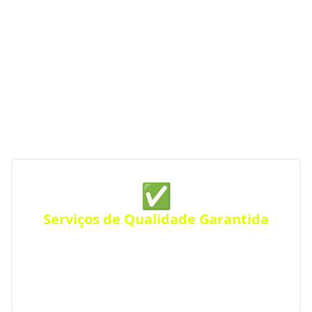
Se você procura empresas de construção com
serviços de qualidade, profissionalismo e atendimento
especializado, o Portal RS da Construção conecta você
às melhores opções da região. Com parceiras
verificadas e de confiança, garantimos serviços de
construção de qualidade sempre perto de você —
para qualquer tipo de projeto.
✅
Serviços de Qualidade Garantida
Conte com empresas que oferecem serviços de alta
qualidade, com atendimento personalizado para
residências, comércios ou empresas. Atendimento
eficiente em toda a região.