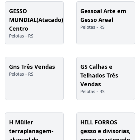
GESSO
Gessoal Arte em
MUNDIAL(Atacado)
Gesso Areal
Pelotas -
RS
Centro
Pelotas -
RS
Gns Três Vendas
GS Calhas e
Pelotas -
RS
Telhados Três
Vendas
Pelotas -
RS
H Müller
HILL FORROS
terraplanagem-
gesso e divisorias,
aluguel de
gesso acartonado