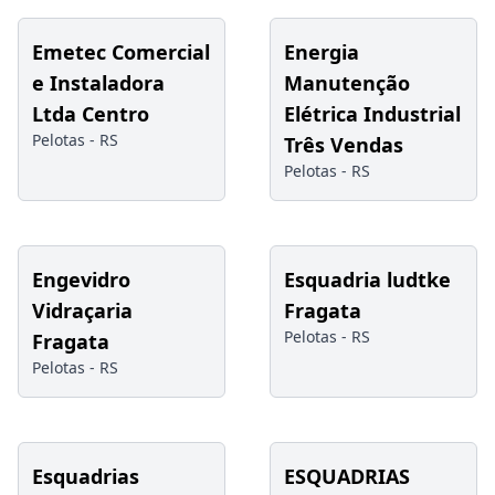
Emetec Comercial
Energia
e Instaladora
Manutenção
Ltda Centro
Elétrica Industrial
Pelotas -
RS
Três Vendas
Pelotas -
RS
Engevidro
Esquadria ludtke
Vidraçaria
Fragata
Pelotas -
RS
Fragata
Pelotas -
RS
Esquadrias
ESQUADRIAS