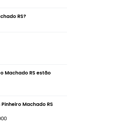
achado RS?
iro Machado RS estão
m Pinheiro Machado RS
000