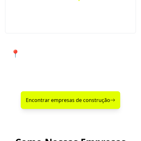
Precisa de um projeto específico? Conte com nossos
serviços especializados para atender suas
necessidades em Porto Vera Cruz e região.
📍 Atendimento de qualidade em
Porto Vera Cruz e cidades próximas.
Encontre agora mesmo uma empresa de construção
confiável perto de você!
Encontrar empresas de construção