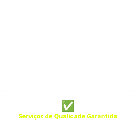
de Construção em Porto
Vera Cruz - RS
Se você procura empresas de construção com
serviços de qualidade, profissionalismo e atendimento
especializado, o Portal RS da Construção conecta você
às melhores opções da região. Com parceiras
verificadas e de confiança, garantimos serviços de
construção de qualidade sempre perto de você —
para qualquer tipo de projeto.
✅
Serviços de Qualidade Garantida
Conte com empresas que oferecem serviços de alta
qualidade, com atendimento personalizado para