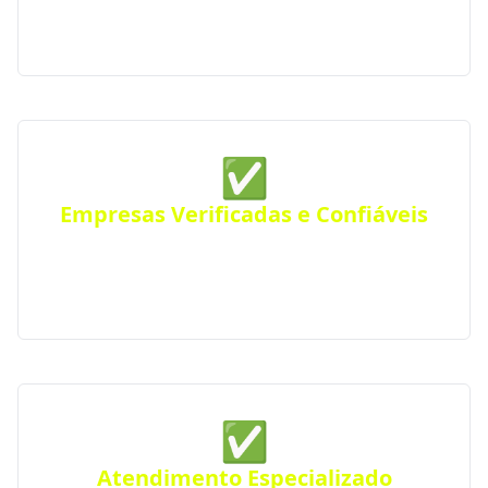
residências, comércios ou empresas. Atendimento
eficiente em toda a região.
✅
Empresas Verificadas e Confiáveis
Todas as empresas parceiras são verificadas quanto
a sua qualidade e experiência, seguindo rigorosos
padrões de excelência e profissionalismo.
✅
Atendimento Especializado