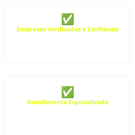
✅
Empresas Verificadas e Confiáveis
Todas as empresas parceiras são verificadas quanto
a sua qualidade e experiência, seguindo rigorosos
padrões de excelência e profissionalismo.
✅
Atendimento Especializado
Precisa de um projeto específico? Conte com nossos
serviços especializados para atender suas
necessidades em Santa Bárbara do Sul e região.