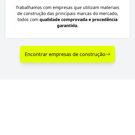
Trabalhamos com empresas que utilizam materiais
de construção das principais marcas do mercado,
todos com
qualidade comprovada e procedência
garantida
.
Encontrar empresas de construção
Diferenciais nos Serviços
de Construção em Santa
Bárbara do Sul - RS
Se você procura empresas de construção com