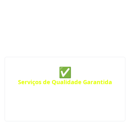
serviços de qualidade, profissionalismo e atendimento
especializado, o Portal RS da Construção conecta você
às melhores opções da região. Com parceiras
verificadas e de confiança, garantimos serviços de
construção de qualidade sempre perto de você —
para qualquer tipo de projeto.
✅
Serviços de Qualidade Garantida
Conte com empresas que oferecem serviços de alta
qualidade, com atendimento personalizado para
residências, comércios ou empresas. Atendimento
eficiente em toda a região.