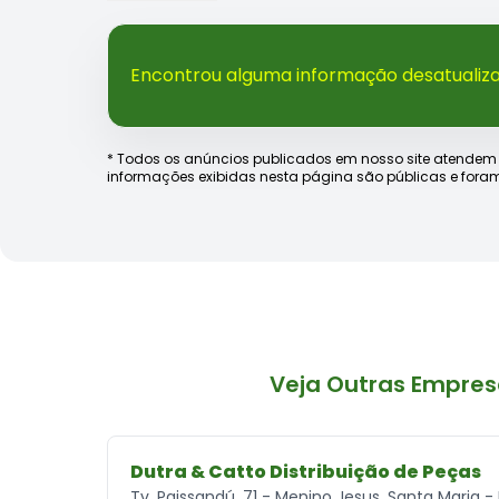
Encontrou alguma informação desatualiz
* Todos os anúncios publicados em nosso site atendem às e
informações exibidas nesta página são públicas e foram
Veja Outras Empre
Dutra & Catto Distribuição de Peças
Tv. Paissandú, 71 - Menino Jesus, Santa Maria 