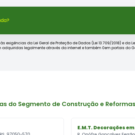
ada?
xigências da Lei Geral de Proteção de Dados (Lei 13.709/2018) e da Lei d
 adquiridas legalmente através da internet e também 0em portais do Go
sas do Segmento de Construção e Reformas
E.M.T. Decorações em
- RS, 97050-570
R. Onófre Gonçalves Ferrão