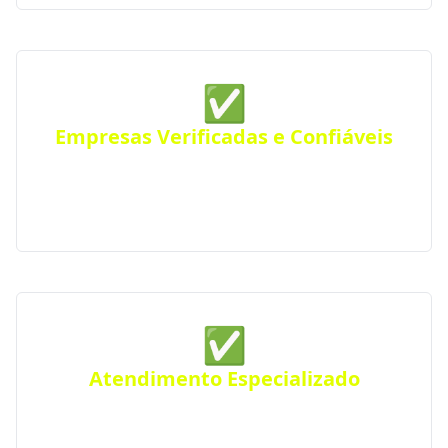
✅
Empresas Verificadas e Confiáveis
Todas as empresas parceiras são verificadas quanto
a sua qualidade e experiência, seguindo rigorosos
padrões de excelência e profissionalismo.
✅
Atendimento Especializado
Precisa de um projeto específico? Conte com nossos
serviços especializados para atender suas