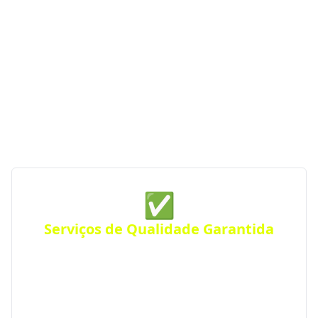
Se você procura empresas de construção com
serviços de qualidade, profissionalismo e atendimento
especializado, o Portal RS da Construção conecta você
às melhores opções da região. Com parceiras
verificadas e de confiança, garantimos serviços de
construção de qualidade sempre perto de você —
para qualquer tipo de projeto.
✅
Serviços de Qualidade Garantida
Conte com empresas que oferecem serviços de alta
qualidade, com atendimento personalizado para
residências, comércios ou empresas. Atendimento
eficiente em toda a região.