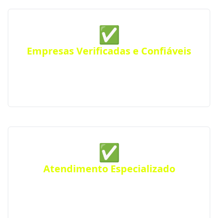
✅
Empresas Verificadas e Confiáveis
Todas as empresas parceiras são verificadas quanto
a sua qualidade e experiência, seguindo rigorosos
padrões de excelência e profissionalismo.
✅
Atendimento Especializado
Precisa de um projeto específico? Conte com nossos
serviços especializados para atender suas
necessidades em Selbach e região.