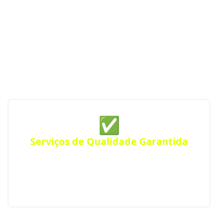
serviços de qualidade, profissionalismo e atendimento
especializado, o Portal RS da Construção conecta você
às melhores opções da região. Com parceiras
verificadas e de confiança, garantimos serviços de
construção de qualidade sempre perto de você —
para qualquer tipo de projeto.
✅
Serviços de Qualidade Garantida
Conte com empresas que oferecem serviços de alta
qualidade, com atendimento personalizado para
residências, comércios ou empresas. Atendimento
eficiente em toda a região.