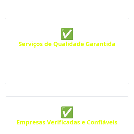
✅
Serviços de Qualidade Garantida
Conte com empresas que oferecem serviços de alta
qualidade, com atendimento personalizado para
residências, comércios ou empresas. Atendimento
eficiente em toda a região.
✅
Empresas Verificadas e Confiáveis
Todas as empresas parceiras são verificadas quanto