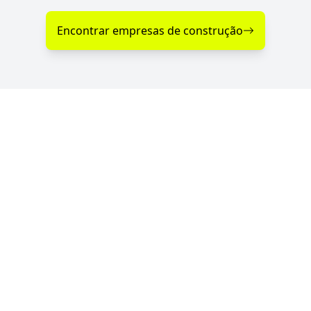
Encontrar empresas de construção
Diferenciais nos Serviços
de Construção em Sério -
RS
Se você procura empresas de construção com
serviços de qualidade, profissionalismo e atendimento
especializado, o Portal RS da Construção conecta você
às melhores opções da região. Com parceiras
verificadas e de confiança, garantimos serviços de
construção de qualidade sempre perto de você —
para qualquer tipo de projeto.