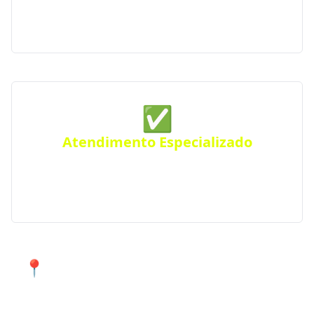
a sua qualidade e experiência, seguindo rigorosos
padrões de excelência e profissionalismo.
✅
Atendimento Especializado
Precisa de um projeto específico? Conte com nossos
serviços especializados para atender suas
necessidades em Sério e região.
📍 Atendimento de qualidade em
Sério e cidades próximas.
Encontre agora mesmo uma empresa de construção