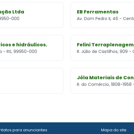
ução Ltda
EB Ferramentas
 99950-000
Av. Dom Pedro II, 46 - Cen
ricos e hidráulicos.
Felini Terraplenagem
ra - RS, 99950-000
R. Júlio de Castilhos, 909 
Jóla Materiais de Co
R. do Comércio, 1808-1958 
tatos para anunciantes
Mapa do site