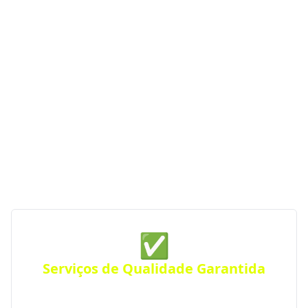
de Construção em Tio Hugo
- RS
Se você procura empresas de construção com
serviços de qualidade, profissionalismo e atendimento
especializado, o Portal RS da Construção conecta você
às melhores opções da região. Com parceiras
verificadas e de confiança, garantimos serviços de
construção de qualidade sempre perto de você —
para qualquer tipo de projeto.
✅
Serviços de Qualidade Garantida
Conte com empresas que oferecem serviços de alta
qualidade, com atendimento personalizado para