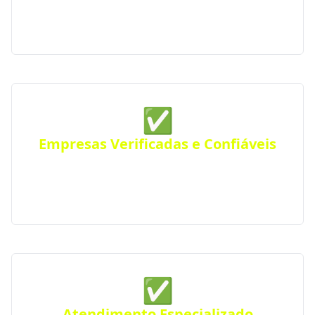
residências, comércios ou empresas. Atendimento
eficiente em toda a região.
✅
Empresas Verificadas e Confiáveis
Todas as empresas parceiras são verificadas quanto
a sua qualidade e experiência, seguindo rigorosos
padrões de excelência e profissionalismo.
✅
Atendimento Especializado