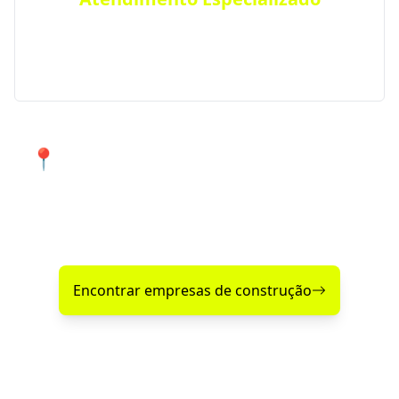
Precisa de um projeto específico? Conte com nossos
serviços especializados para atender suas
necessidades em Tio Hugo e região.
📍 Atendimento de qualidade em
Tio Hugo e cidades próximas.
Encontre agora mesmo uma empresa de construção
confiável perto de você!
Encontrar empresas de construção