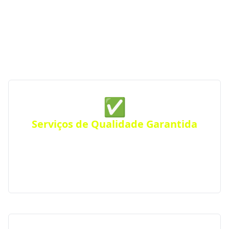
às melhores opções da região. Com parceiras
verificadas e de confiança, garantimos serviços de
construção de qualidade sempre perto de você —
para qualquer tipo de projeto.
✅
Serviços de Qualidade Garantida
Conte com empresas que oferecem serviços de alta
qualidade, com atendimento personalizado para
residências, comércios ou empresas. Atendimento
eficiente em toda a região.