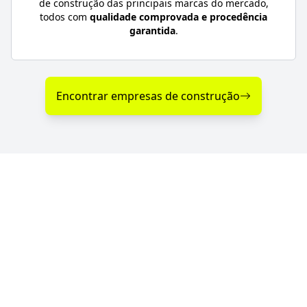
de construção das principais marcas do mercado,
todos com
qualidade comprovada e procedência
garantida
.
Encontrar empresas de construção
Diferenciais nos Serviços
de Construção em
Unistalda - RS
Se você procura empresas de construção com
serviços de qualidade, profissionalismo e atendimento
especializado, o Portal RS da Construção conecta você