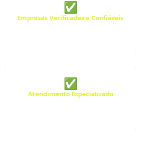
✅
Empresas Verificadas e Confiáveis
Todas as empresas parceiras são verificadas quanto
a sua qualidade e experiência, seguindo rigorosos
padrões de excelência e profissionalismo.
✅
Atendimento Especializado
Precisa de um projeto específico? Conte com nossos
serviços especializados para atender suas
necessidades em Unistalda e região.