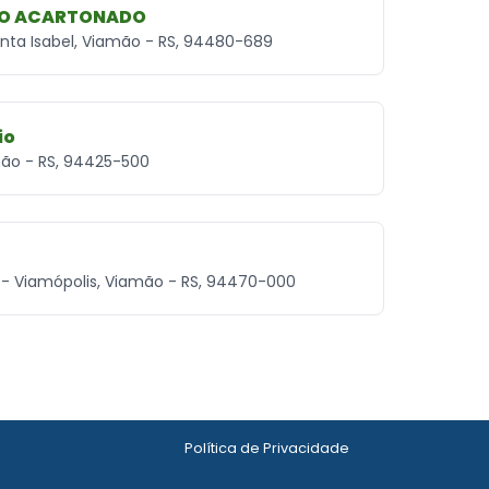
SO ACARTONADO
anta Isabel, Viamão - RS, 94480-689
io
mão - RS, 94425-500
39 - Viamópolis, Viamão - RS, 94470-000
Política de Privacidade