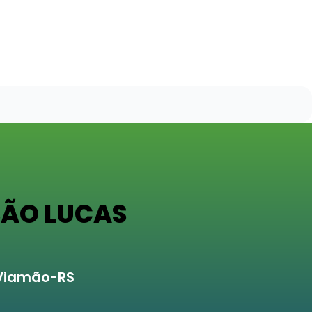
SÃO LUCAS
 Viamão-RS