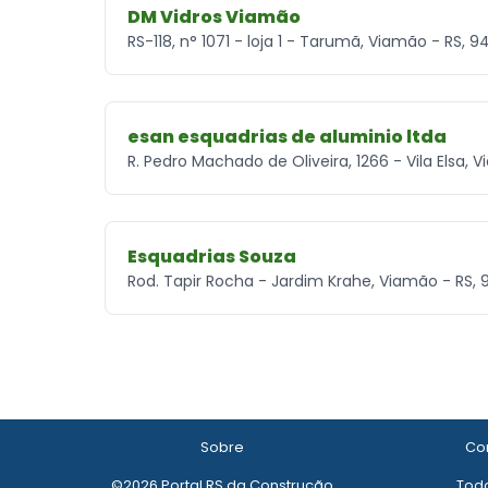
DM Vidros Viamão
RS-118, n° 1071 - loja 1 - Tarumã, Viamão - RS, 
esan esquadrias de aluminio ltda
R. Pedro Machado de Oliveira, 1266 - Vila Elsa,
Esquadrias Souza
Rod. Tapir Rocha - Jardim Krahe, Viamão - RS
Sobre
Con
©2026 Portal RS da Construção
Todo