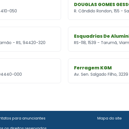
DOUGLAS GOMES GES
94410-050
R. Cândido Rondon, 155 - S
Esquadrias De Alumin
 Viamão - RS, 94420-320
RS-118, 1539 - Tarumã, Via
Ferragem KGM
, 94440-000
Av. Sen. Salgado Filho, 32
tatos para anunciantes
Mapa do site
s os direitos reservados.