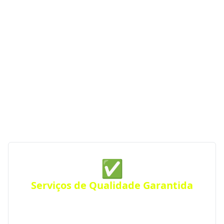
Gaúcha - RS
Se você procura empresas de construção com
serviços de qualidade, profissionalismo e atendimento
especializado, o Portal RS da Construção conecta você
às melhores opções da região. Com parceiras
verificadas e de confiança, garantimos serviços de
construção de qualidade sempre perto de você —
para qualquer tipo de projeto.
✅
Serviços de Qualidade Garantida
Conte com empresas que oferecem serviços de alta
qualidade, com atendimento personalizado para
residências, comércios ou empresas. Atendimento