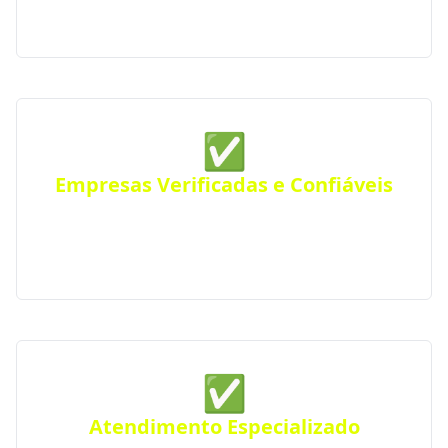
eficiente em toda a região.
✅
Empresas Verificadas e Confiáveis
Todas as empresas parceiras são verificadas quanto
a sua qualidade e experiência, seguindo rigorosos
padrões de excelência e profissionalismo.
✅
Atendimento Especializado