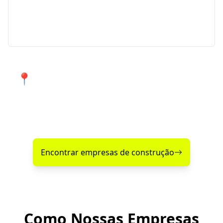
Precisa de um projeto específico? Conte com nossos
serviços especializados para atender suas
necessidades em Vista Gaúcha e região.
📍 Atendimento de qualidade em
Vista Gaúcha e cidades próximas.
Encontre agora mesmo uma empresa de construção
confiável perto de você!
Encontrar empresas de construção
Como Nossas Empresas