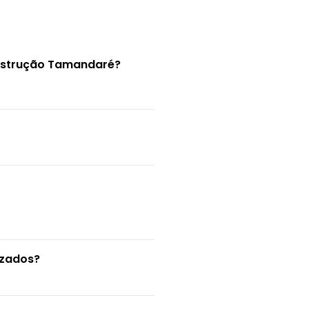
onstrução Tamandaré?
izados?