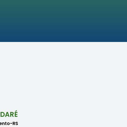
NDARÉ
mento-RS